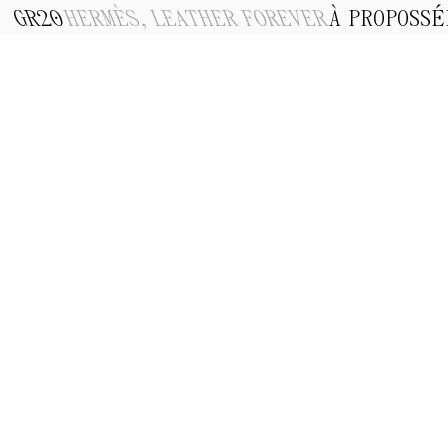
GR20
HERMÈS, LEATHER FOREVER
À PROPOS
SÉ